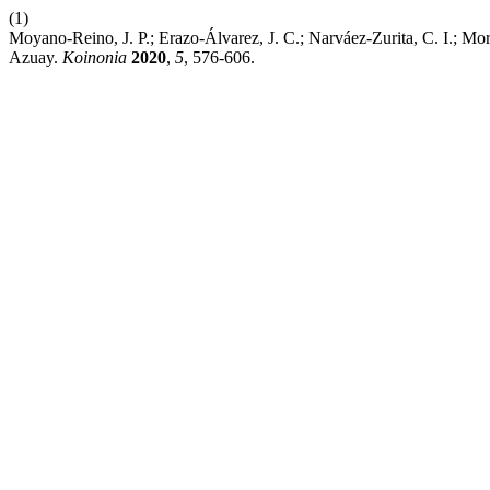
(1)
Moyano-Reino, J. P.; Erazo-Álvarez, J. C.; Narváez-Zurita, C. I.; M
Azuay.
Koinonia
2020
,
5
, 576-606.