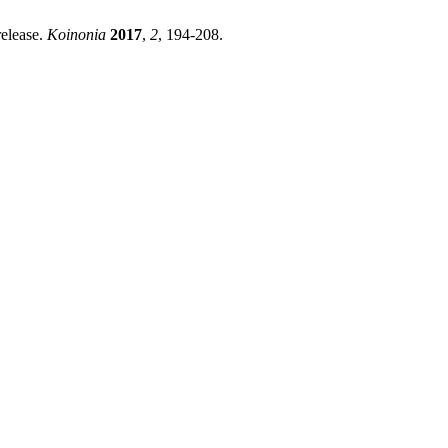
release.
Koinonia
2017
,
2
, 194-208.