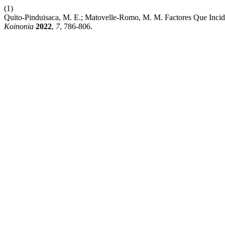
(1)
Quito-Pinduisaca, M. E.; Matovelle-Romo, M. M. Factores Que Incide
Koinonia
2022
,
7
, 786-806.