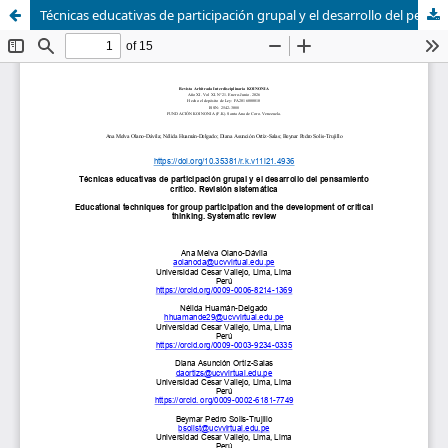
Técnicas educativas de participación grupal y el desarrollo del pensamiento crítico. Revisión sistemática