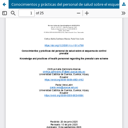
Conocimientos y prácticas del personal de salud sobre el esquema de control prenatal