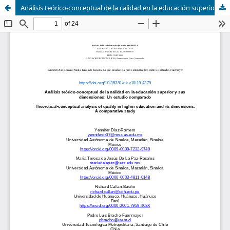
Análisis teórico-conceptual de la calidad en la educación superior y sus dimensiones: Un estudio comparado