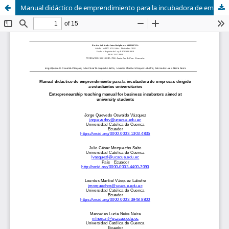
Manual didáctico de emprendimiento para la incubadora de empresas dirigido a estudiantes universitarios