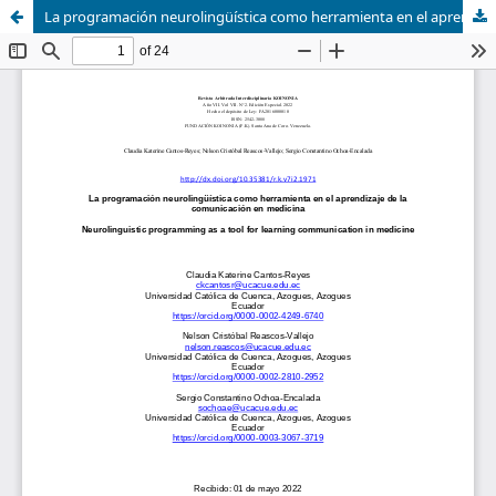
La programación neurolingüística como herramienta en el aprendizaje de la comunicación en medicina