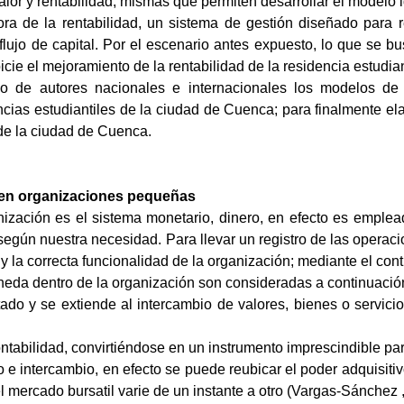
 valor y rentabilidad, mismas que permiten desarrollar el modelo 
ejora de la rentabilidad, un sistema de gestión diseñado para
flujo de capital. Por el escenario antes expuesto, lo que se 
picie el mejoramiento de la rentabilidad de la residencia estudi
rio de autores nacionales e internacionales los modelos de g
dencias estudiantiles de la ciudad de Cuenca; para finalmente e
a de la ciudad de Cuenca.
l en organizaciones pequeñas
ización es el sistema monetario, dinero, en efecto es emplea
 según nuestra necesidad. Para llevar un registro de las operaci
y la correcta funcionalidad de la organización; mediante el con
oneda dentro de la organización son consideradas a continuació
do y se extiende al intercambio de valores, bienes o servici
ontabilidad, convirtiéndose en un instrumento imprescindible pa
o e intercambio, en efecto se puede reubicar el poder adquisitiv
 mercado bursatil varie de un instante a otro (Vargas-Sánchez ,