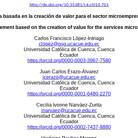
http://dx.doi.org/10.35381/r.k.v5i10.701
a basada en la creación de valor para el sector microempres
ment based on the creation of value for the services micr
Carlos Francisco López-Intriago
clopez@psg.ucacue.edu.ec
Universidad Católica de Cuenca, Cuenca
Ecuador
https://orcid.org/0000-0003-3967-7580
Juan Carlos Erazo-Álvarez
jcerazo@ucacue.edu.ec
Universidad Católica de Cuenca, Cuenca
Ecuador
https://orcid.org/0000-0001-6480-2270
Cecilia Ivonne Narváez-Zurita
inarvaez@ucacue.edu.ec
Universidad Católica de Cuenca, Cuenca
Ecuador
https://orcid.org/0000-0002-7437-9880