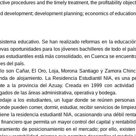
tive procedures and the timely treatment, the profitability obje
nd development; development planning; economics of educatio
istema educativo. Se han realizado reformas en la educación
evas oportunidades para los jóvenes bachilleres de todo el país
s estudiantiles está más consolidado, en Cuenca se encuentra
es del país.
 lo son Cañar, El Oro, Loja, Morona Santiago y Zamora Chinch
da de alojamiento. La Residencia Estudiantil NIA, es una pe
nte a la provincia del Azuay. Creada en 1999 con actividad 
gados de las áreas administrativa, operativa y bodega.
spedaje a los estudiantes, un lugar donde se reúnen persona
onde pueden comer, dormir, estudiar, recibir servicios de limpie
iene la residencia estudiantil NIA, ocasionando una débil rent
 financiero que permita un mayor control del capital y rentabi
oramiento de posicionamiento en el mercado; por ello, existen