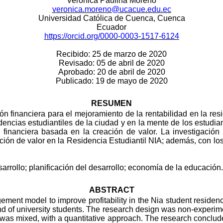
Verónica Paulina Moreno
veronica.moreno@ucacue.edu.ec
Universidad Católica de Cuenca, Cuenca
Ecuador
https://orcid.org/0000-0003-1517-6124
Recibido: 25 de marzo de 2020
Revisado: 05 de abril de 2020
Aprobado: 20 de abril de 2020
Publicado: 19 de mayo de 2020
RESUMEN
ón financiera para el mejoramiento de la rentabilidad en la res
encias estudiantiles de la ciudad y en la mente de los estudian
n financiera basada en la creación de valor.
La investigación 
ción de valor en la Residencia Estudiantil NIA; además, con lo
arrollo; planificación del desarrollo; economía de la educación
ABSTRACT
ment model to improve profitability in the Nia student residence
ind of university students. The research design was non-experimen
was mixed, with a quantitative approach. The research conclude