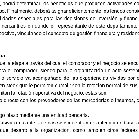
 podrá determinar los beneficios que producen actividades com
so. Finalmente, deberá asignar eficientemente los fondos cons
ilidades especiales para las decisiones de inversión y finan
as mercantiles en donde el representante de este departamento 
pectiva, vinculando al concepto de gestión financiera y residenc
era
la etapa a través del cual el comprador y el negocio se encue
ara el comprador; siendo para la organización un acto sosten
 o servicio va acompañado de las experiencias vividas por el
en stock que le permiten cumplir con la rotación normal de su
itan la rotación operativa del negocio, estas son:
dito directo con los proveedores de las mercaderías o insumos,
rgo plazo mediante una entidad bancaria.
 pasivo circulante, además se encuentran establecido en base 
ue desarrolla la organización, como también otros factores 