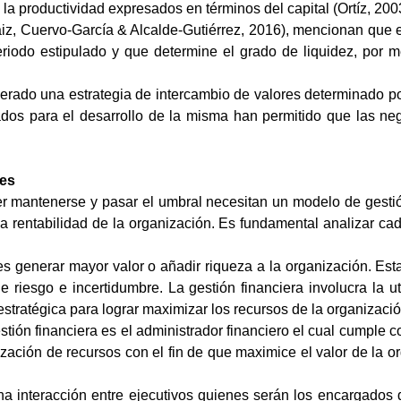
e la productividad expresados en términos del capital (Ortíz, 200
iz,
Cuervo-
García &
Alcalde-
Gutiérrez, 2016),
mencionan que
riodo estipulado y que determine el grado de liquidez, por me
erado una estrategia de intercambio de valores determinado por
ados para el desarrollo de la misma han permitido que las ne
nes
 mantenerse y pasar el umbral necesitan un modelo de gestión 
 la rentabilidad de la organización. Es fundamental analizar c
o es generar mayor valor o añadir riqueza a la organización. Es
 riesgo e incertidumbre. La gestión financiera involucra la u
estratégica para lograr maximizar los recursos de la organizaci
estión financiera es el administrador financiero el cual cumple
mización de recursos con el fin de que maximice el valor de la o
 interacción entre ejecutivos quienes serán los encargados de