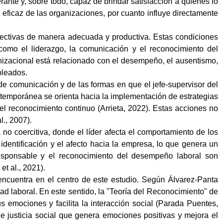
ante y, sobre todo, capaz de brindar satisfacción a quienes lo
 eficaz de las organizaciones, por cuanto influye directamente
directivas de manera adecuada y productiva. Estas condiciones
 como el liderazgo, la comunicación y el reconocimiento del
nizacional está relacionado con el desempeño, el ausentismo,
pleados.
 de comunicación y de las formas en que el jefe-supervisor del
ontemporánea se orienta hacia la implementación de estrategias
 el reconocimiento continuo (Arrieta, 2022). Estas acciones no
l., 2007).
 no coercitiva, donde el líder afecta el comportamiento de los
identificación y el afecto hacia la empresa, lo que genera un
esponsable y el reconocimiento del desempeño laboral son
t al., 2021).
ncuentra en el centro de este estudio. Según Álvarez-Panta
ad laboral. En este sentido, la "Teoría del Reconocimiento" de
 emociones y facilita la interacción social (Parada Puentes,
e justicia social que genera emociones positivas y mejora el