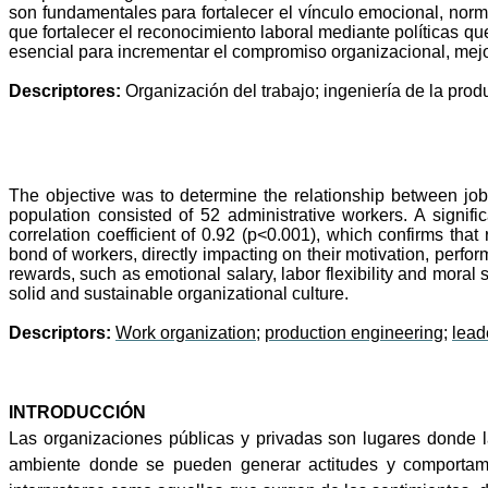
son fundamentales para fortalecer el vínculo emocional, nor
que fortalecer el reconocimiento laboral mediante políticas qu
esencial para incrementar el compromiso organizacional, mejora
Descriptores:
Organización del trabajo; ingeniería de la prod
The objective was to determine the relationship between job
population consisted of 52 administrative workers. A signi
correlation coefficient of 0.92 (p<0.001), which confirms tha
bond of workers, directly impacting on their motivation, perfor
rewards, such as emotional salary, labor flexibility and mora
solid and sustainable organizational culture.
Descriptors:
Work organization
;
production engineering
;
lead
INTRODUCCIÓN
Las organizaciones públicas y privadas son lugares donde l
ambiente donde se pueden generar actitudes y comportami