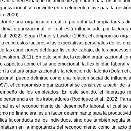
e ahí la necesidad de un ambiente apropiado para un actor toler
rganizacional se convierte en un elemento clave para la gestión
o, 2000).
jador de una organización realice por voluntad propia tareas 
clima organizacional, el cual está influenciado por factores
 al., 2022). Según Porter y Lawler (1965), el compromiso orga
ía entre estos factores y las expectativas personales de los em
 de las condiciones del lugar físico de trabajo, de los procesos
(Newstrom, 2011). En este sentido, la gestión organizacional c
o aspectos como el salario emocional, la flexibilidad laboral y
la cultura organizacional y la retención del talento (Dolan et a
cional, puede definirse como una relación social de influencia
7), el compromiso organizacional se construye a partir de la 
sempeño de los empleados. En este sentido, el liderazgo r
pertenencia en los trabajadores (Rodríguez et al., 2022; Parra e
nal es el reconocimiento del desempeño laboral, el cual se e
mo no financiera, es un factor determinante para la productivid
ca la conducta de los individuos, sino que también regula sus
nfatizan en la importancia del reconocimiento como un acto d