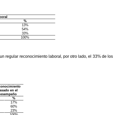
boral
%
13%
54%
33%
100%
n regular reconocimiento laboral, por otro lado, el 33% de los
conocimiento
asado en el
desempeño
%
17%
60%
23%
100%