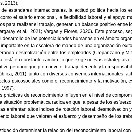
s, 2013).
 estándares internacionales, la actitud política hacia los e
omo el salario emocional, la flexibilidad laboral y el apoyo mo
para realizar el trabajo, generan un balance positivo entre los
Vergaray et al., 2021; Vargas y Flores, 2020). Este proceso, 
al desarrollo de las potencialidades humanas en el ámbito organ
importante en la escalera de mando de una organización exitos
enerando desmotivación entre los empleados (Cropanzano y Mit
l está en constante cambio, lo que exige nuevas estrategias de
ativo peruano que promueve el trabajo decente y la responsabil
lica, 2011), junto con diversos convenios internacionales rati
ctos psicosociales como el reconocimiento y la motivación, e
, 1997).
as prácticas de reconocimiento influyen en el nivel de comprom
 la situación problemática radica en que, a pesar de los esfuerz
las enfrentan altos índices de rotación laboral, desmotivación 
iento laboral que valoren el esfuerzo y desempeño de los trab
estigación determinar la relación del reconocimiento laboral co