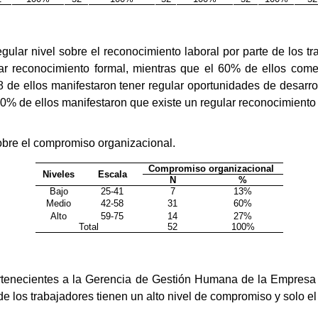
egular nivel sobre el reconocimiento laboral por parte de los t
ar reconocimiento formal, mientras que el 60% de ellos com
8 de ellos manifestaron tener regular oportunidades de desarro
l 60% de ellos manifestaron que existe un regular reconocimien
sobre el compromiso organizacional.
Compromiso organizacional
Niveles
Escala
N
%
Bajo
25-41
7
13%
Medio
42-58
31
60%
Alto
59-75
14
27%
Total
52
100%
pertenecientes a la Gerencia de Gestión Humana de la Empres
e los trabajadores tienen un alto nivel de compromiso y solo e