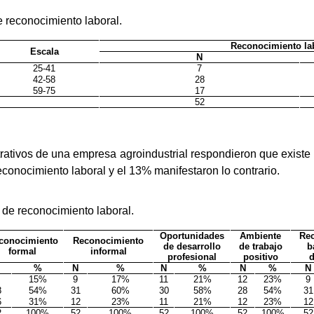
e reconocimiento laboral.
Reconocimiento la
Escala
N
25-41
7
42-58
28
59-75
17
52
rativos de una empresa agroindustrial respondieron que existe u
econocimiento laboral y el 13% manifestaron lo contrario.
l de reconocimiento laboral.
Oportunidades
Ambiente
Re
conocimiento
Reconocimiento
de desarrollo
de trabajo
b
formal
informal
profesional
positivo
%
N
%
N
%
N
%
N
15%
9
17%
11
21%
12
23%
9
8
54%
31
60%
30
58%
28
54%
31
6
31%
12
23%
11
21%
12
23%
12
2
100%
52
100%
52
100%
52
100%
52