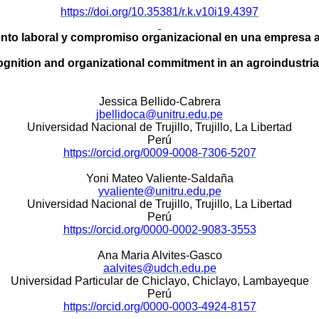
https://doi.org/10.35381/r.k.v10i19.4397
to laboral y compromiso organizacional en una empresa a
ognition and organizational commitment in an agroindustri
Jessica Bellido-Cabrera
jbellidoca@unitru.edu.pe
Universidad Nacional de Trujillo, Trujillo, La Libertad
Perú
https://orcid.org/0009-0008-7306-5207
Yoni Mateo Valiente-Saldaña
yvaliente@unitru.edu.pe
Universidad Nacional de Trujillo, Trujillo, La Libertad
Perú
https://orcid.org/0000-0002-9083-3553
Ana Maria Alvites-Gasco
aalvites@udch.edu.pe
Universidad Particular de Chiclayo, Chiclayo, Lambayeque
Perú
https://orcid.org/0000-0003-4924-8157