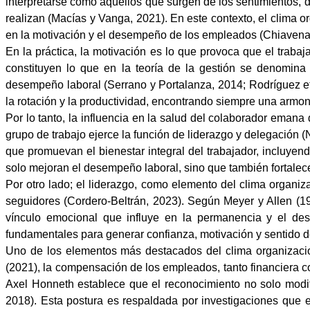
interpretarse como aquellos que surgen de los sentimientos, d
realizan (Macías y Vanga, 2021). En este contexto, el clima o
en la motivación y el desempeño de los empleados (Chiavenat
En la práctica, la motivación es lo que provoca que el traba
constituyen lo que en la teoría de la gestión se denomina 
desempeño laboral (Serrano y Portalanza, 2014; Rodríguez et
la rotación y la productividad, encontrando siempre una armon
Por lo tanto, la influencia en la salud del colaborador emana
grupo de trabajo ejerce la función de liderazgo y delegación 
que promuevan el bienestar integral del trabajador, incluyend
solo mejoran el desempeño laboral, sino que también fortalecen 
Por otro lado; el liderazgo, como elemento del clima organiza
seguidores (Cordero-Beltrán, 2023). Según Meyer y Allen (199
vínculo emocional que influye en la permanencia y el de
fundamentales para generar confianza, motivación y sentido de 
Uno de los elementos más destacados del clima organizacio
(2021), la compensación de los empleados, tanto financiera co
Axel Honneth establece que el reconocimiento no solo modifi
2018). Esta postura es respaldada por investigaciones que e