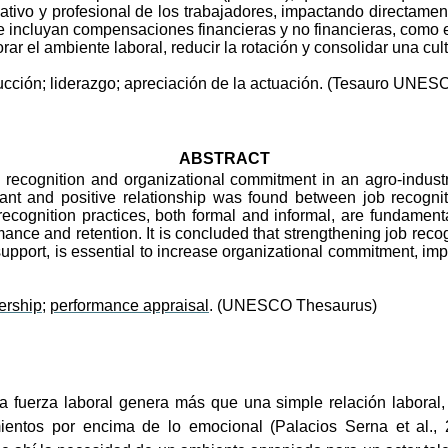
mativo y profesional de los trabajadores, impactando directa
e incluyan compensaciones financieras y no financieras, como el 
r el ambiente laboral, reducir la rotación y consolidar una cult
ucción; liderazgo; apreciación de la actuación.
(Tesauro UNES
ABSTRACT
 recognition and organizational commitment in an agro-industr
ficant and positive relationship was found between job recog
t recognition practices, both formal and informal, are fundamen
mance and retention. It is concluded that strengthening job recog
l support, is essential to increase organizational commitment, i
ership
;
performance appraisal
.
(UNESCO Thesaurus)
a fuerza laboral genera más que una simple relación laboral,
entos por encima de lo emocional (Palacios Serna et al., 2