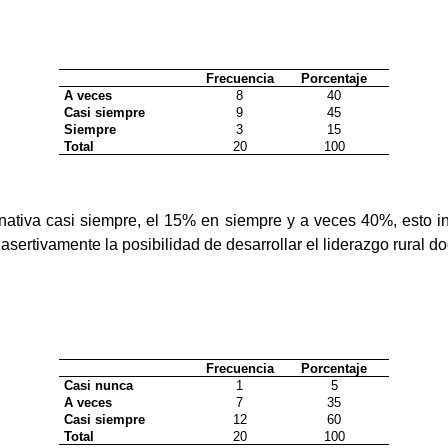
Frecuencia
Porcentaje
A veces
8
40
Casi siempre
9
45
Siempre
3
15
Total
20
100
rnativa casi siempre, el 15% en siempre y a veces 40%, esto in
asertivamente la posibilidad de desarrollar el liderazgo rural d
Frecuencia
Porcentaje
Casi nunca
1
5
A veces
7
35
Casi siempre
12
60
Total
20
100