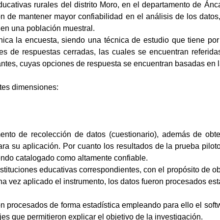
ativas rurales del distrito Moro, en el departamento de Áncash
ón de mantener mayor confiabilidad en el análisis de los dato
 en una población muestral.
ica la encuesta, siendo una técnica de estudio que tiene por 
 de respuestas cerradas, las cuales se encuentran referidas
antes, cuyas opciones de respuesta se encuentran basadas en la
entes dimensiones:
mento de recolección de datos (cuestionario), además de obte
ara su aplicación. Por cuanto los resultados de la prueba piloto
iendo catalogado como altamente confiable.
instituciones educativas correspondientes, con el propósito de o
Una vez aplicado el instrumento, los datos fueron procesados est
eron procesados de forma estadística empleando para ello el sof
jes que permitieron explicar el objetivo de la investigación.