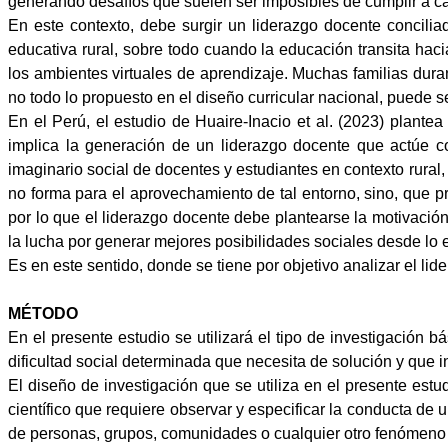
generando desafíos que suelen ser imposibles de cumplir a ca
En este contexto, debe surgir un liderazgo docente conciliad
educativa rural, sobre todo cuando la educación transita hac
los ambientes virtuales de aprendizaje. Muchas familias duran
no todo lo propuesto en el diseño curricular nacional, puede s
En el Perú, el estudio de
Huaire-Inacio et al.
(
2023)
plantea 
implica la generación de un liderazgo docente que actúe c
imaginario social de docentes y estudiantes en contexto rural
no forma para el aprovechamiento de tal entorno, sino, que p
por lo que el liderazgo docente debe plantearse la motivación
la lucha por generar mejores posibilidades sociales desde lo 
Es en este sentido, donde se tiene por objetivo analizar el
lid
MÉTODO
En el presente estudio se utilizará el tipo de investigación 
dificultad social determinada que necesita de solución y que 
El diseño de investigación que se utiliza en el presente estu
científico que requiere observar y especificar la conducta de 
de personas, grupos, comunidades o cualquier otro fenómeno 