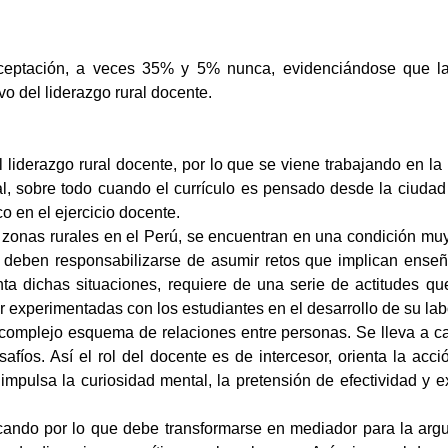
ceptación, a veces 35% y 5% nunca, evidenciándose que las a
o del liderazgo rural docente.
el liderazgo rural docente, por lo que se viene trabajando en la
ural, sobre todo cuando el currículo es pensado desde la ciudad
o en el ejercicio docente.
 zonas rurales en el Perú, se encuentran en una condición muy c
 deben responsabilizarse de asumir retos que implican enseña
ta dichas situaciones, requiere de una serie de actitudes que 
experimentadas con los estudiantes en el desarrollo de su lab
y complejo esquema de relaciones entre personas. Se lleva a cab
safíos. Así e
l rol del docente es de intercesor, orienta la ac
impulsa la curiosidad mental, la pretensión de efectividad y 
cando por lo que debe transformarse en mediador para la argu