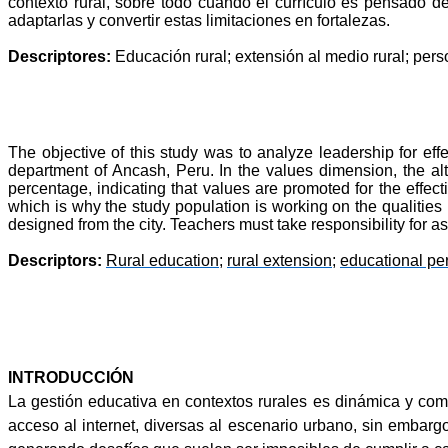
contexto rural, sobre todo cuando el currículo es pensado 
adaptarlas y convertir estas limitaciones en fortalezas.
Descriptores:
Educación rural; extensión al medio rural; per
The objective of this study was to analyze leadership for effe
department of Ancash, Peru. In the values dimension, the a
percentage, indicating that values are promoted for the effect
which is why the study population is working on the qualities
designed from the city. Teachers must take responsibility for a
Descriptors:
Rural education
;
rural extension
;
educational pe
INTRODUCCIÓN
La gestión educativa en contextos rurales es dinámica y co
acceso al internet, diversas al escenario urbano, sin embarg