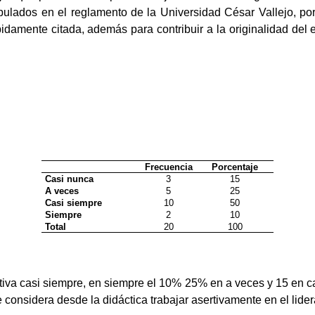
ipulados en el reglamento de la Universidad César Vallejo, po
damente citada, además para contribuir a la originalidad del es
Frecuencia
Porcentaje
Casi nunca
3
15
A veces
5
25
Casi siempre
10
50
Siempre
2
10
Total
20
100
tiva casi siempre, en siempre el 10% 25% en a veces y 15 en ca
 considera desde la didáctica trabajar asertivamente en el lider