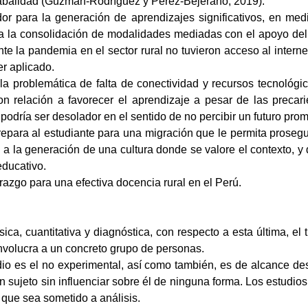
balidad (
Guzmán-Rodríguez y Pérez-Bejerano, 2019).
or para la generación de aprendizajes significativos, en medio
ia la consolidación de modalidades mediadas con el apoyo del i
te la pandemia en el sector rural no tuvieron acceso al intern
er aplicado.
la problemática de falta de conectividad y recursos tecnológico
on relación a favorecer el aprendizaje a pesar de las precar
, podría ser desolador en el sentido de no percibir un futuro pr
repara al estudiante para una migración que le permita prosegu
 a la generación de una cultura donde se valore el contexto, y
educativo.
erazgo para una efectiva docencia rural en el Perú.
básica, cuantitativa y diagnóstica, con respecto a esta última, 
involucra a un concreto grupo de personas.
dio es el no experimental, así como también, es de alcance des
un sujeto sin influenciar sobre él de ninguna forma. Los estudios
que sea sometido a análisis.