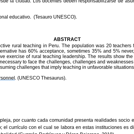
desde la ciudad. Los docentes deben responsabilizarse de asum
sonal educativo.
(Tesauro UNESCO).
ABSTRACT
ctive rural teaching in Peru. The population was 20 teachers fro
lternative has 60% acceptance, sometimes 35% and 5% never, s
ive exercise of rural teaching leadership. The results show the
 necessary to face the challenges, challenges and weaknesses p
ssuming challenges that imply teaching in unfavorable situations,
rsonnel
.
(UNESCO Thesaurus).
mpleja, por cuanto cada comunidad presenta realidades socio e
o; el currículo con el cual se labora en estas instituciones es