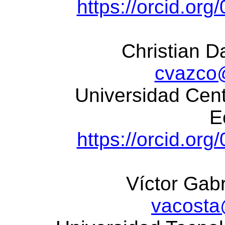
https://orcid.or
Christian D
cvazco@
Universidad Cent
E
https://orcid.or
Víctor Gab
vacosta