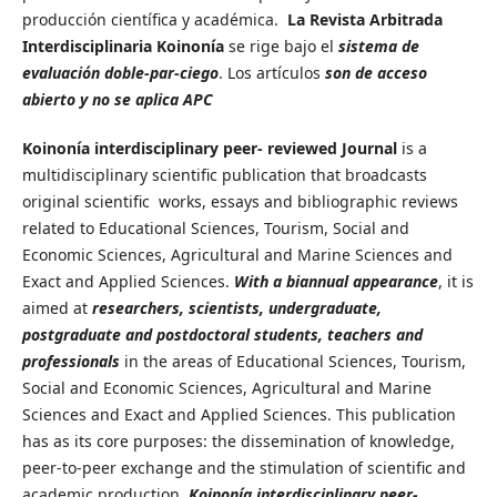
producción científica y académica.
La Revista Arbitrada
Interdisciplinaria Koinonía
se rige bajo el
sistema de
evaluación doble-par-ciego
. Los artículos
son de acceso
abierto y no se aplica APC
Koinonía interdisciplinary peer- reviewed Journal
is a
multidisciplinary scientific publication that broadcasts
original scientific works, essays and bibliographic reviews
related to Educational Sciences, Tourism, Social and
Economic Sciences, Agricultural and Marine Sciences and
Exact and Applied Sciences.
With a biannual appearance
, it is
aimed at
researchers, scientists, undergraduate,
postgraduate and postdoctoral students, teachers and
professionals
in the areas of Educational Sciences, Tourism,
Social and Economic Sciences, Agricultural and Marine
Sciences and Exact and Applied Sciences. This publication
has as its core purposes: the dissemination of knowledge,
peer-to-peer exchange and the stimulation of scientific and
academic production.
Koinonía interdisciplinary peer-