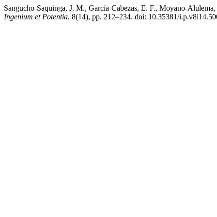
Sangucho-Saquinga, J. M., García-Cabezas, E. F., Moyano-Alulema, J.
Ingenium et Potentia
, 8(14), pp. 212–234. doi: 10.35381/i.p.v8i14.50