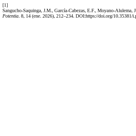
[1]
Sangucho-Saquinga, J.M., García-Cabezas, E.F., Moyano-Alulema, J.C
Potentia
. 8, 14 (ene. 2026), 212–234. DOI:https://doi.org/10.35381/i