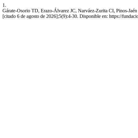
1.
Gárate-Osorio TD, Erazo-Álvarez JC, Narváez-Zurita CI, Pinos-Jaén C
[citado 6 de agosto de 2026];5(9):4-30. Disponible en: https://fundaci