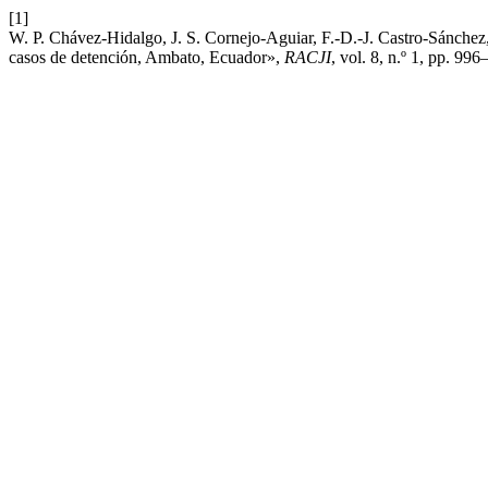
[1]
W. P. Chávez-Hidalgo, J. S. Cornejo-Aguiar, F.-D.-J. Castro-Sánchez,
casos de detención, Ambato, Ecuador»,
RACJI
, vol. 8, n.º 1, pp. 99