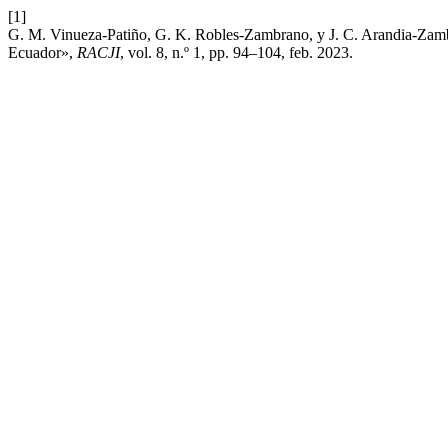
[1]
G. M. Vinueza-Patiño, G. K. Robles-Zambrano, y J. C. Arandia-Zambr
Ecuador»,
RACJI
, vol. 8, n.º 1, pp. 94–104, feb. 2023.