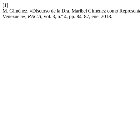
[1]
M. Giménez, «Discurso de la Dra. Maribel Giménez como Representan
Venezuela»,
RACJI
, vol. 3, n.º 4, pp. 84–87, ene. 2018.