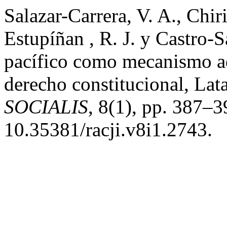
Salazar-Carrera, V. A., Chi
Estupíñan , R. J. y Castro-
pacífico como mecanismo ad
derecho constitucional, La
SOCIALIS
, 8(1), pp. 387–3
10.35381/racji.v8i1.2743.