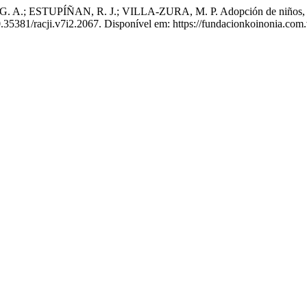
UPÍÑAN, R. J.; VILLA-ZURA, M. P. Adopción de niños, niñas y 
0.35381/racji.v7i2.2067. Disponível em: https://fundacionkoinonia.com.v