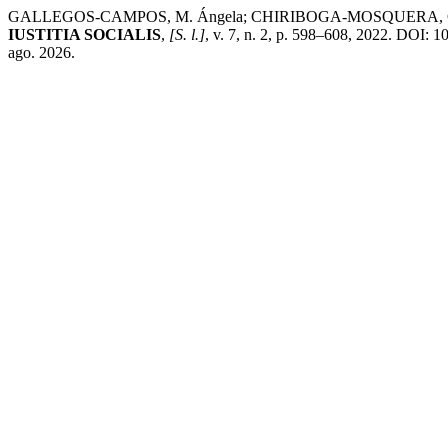
GALLEGOS-CAMPOS, M. Ángela; CHIRIBOGA-MOSQUERA, G. A.; EST
IUSTITIA SOCIALIS
,
[S. l.]
, v. 7, n. 2, p. 598–608, 2022. DOI: 1
ago. 2026.