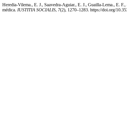
Heredia-Vilema., E. J., Saavedra-Aguiar., E. J., Guailla-Lema., E. F., 
médica.
IUSTITIA SOCIALIS
,
7
(2), 1270–1283. https://doi.org/10.35