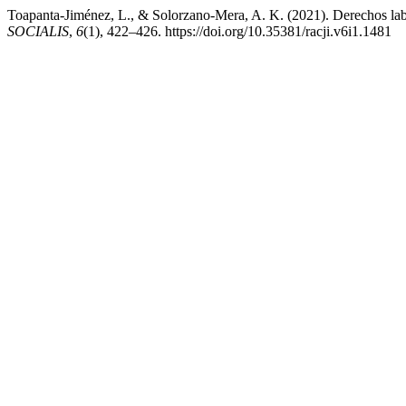
Toapanta-Jiménez, L., & Solorzano-Mera, A. K. (2021). Derechos labor
SOCIALIS
,
6
(1), 422–426. https://doi.org/10.35381/racji.v6i1.1481