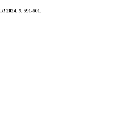
JI
2024
,
9
, 591-601.