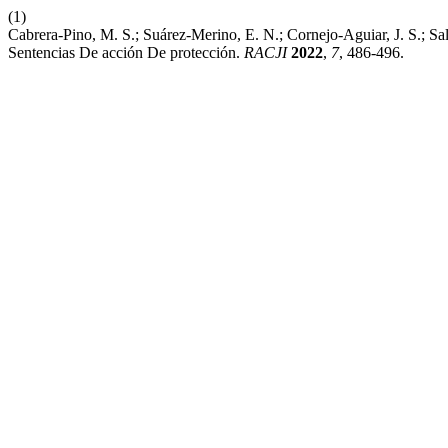
(1)
Cabrera-Pino, M. S.; Suárez-Merino, E. N.; Cornejo-Aguiar, J. S.; S
Sentencias De acción De protección.
RACJI
2022
,
7
, 486-496.