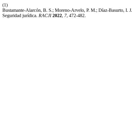
(1)
Bustamante-Alarcón, B. S.; Moreno-Arvelo, P. M.; Díaz-Basurto, I. 
Seguridad jurídica.
RACJI
2022
,
7
, 472-482.