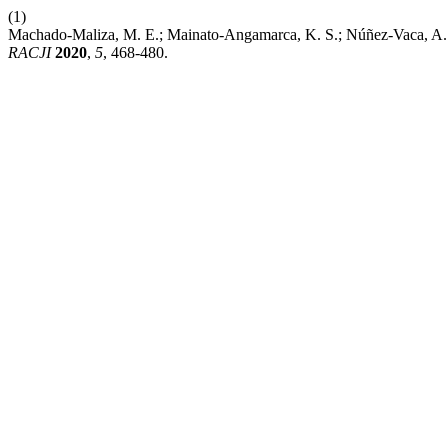
(1)
Machado-Maliza, M. E.; Mainato-Angamarca, K. S.; Núñez-Vaca, A. 
RACJI
2020
,
5
, 468-480.