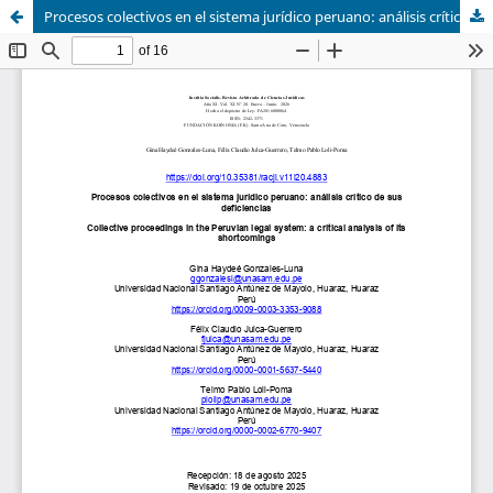
Procesos colectivos en el sistema jurídico peruano: análisis crítico de sus deficiencias