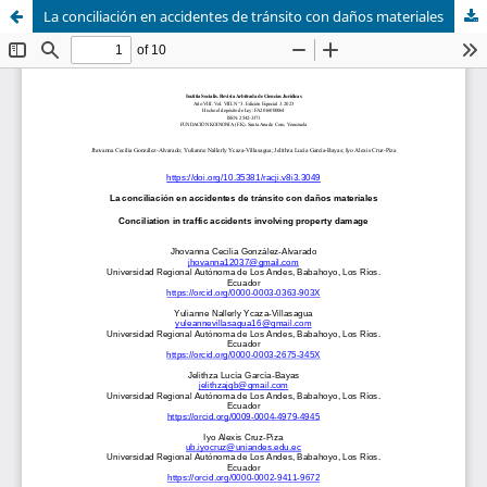
La conciliación en accidentes de tránsito con daños materiales