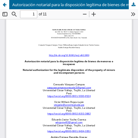
Autorización notarial para la disposición legítima de bienes de menores e incapaces