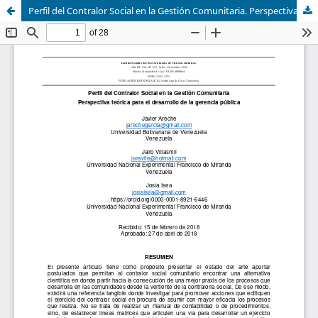
Perfil del Contralor Social en la Gestión Comunitaria. Perspectiva teórica para el desarrollo de la gerencia pública