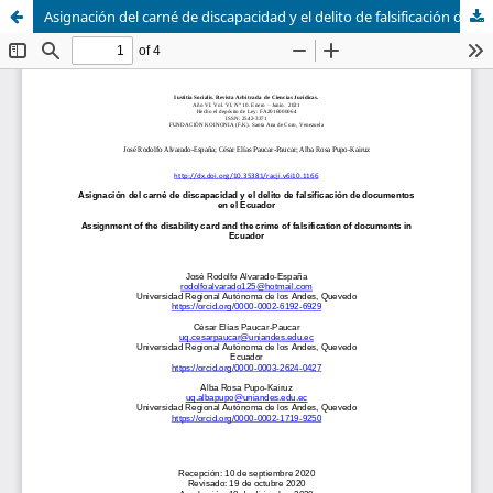
Asignación del carné de discapacidad y el delito de falsificación de documentos en el Ecuador