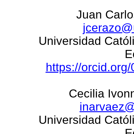
Juan Carlo
jcerazo@
Universidad Cató
E
https://orcid.or
Cecilia Ivon
inarvaez
Universidad Cató
E