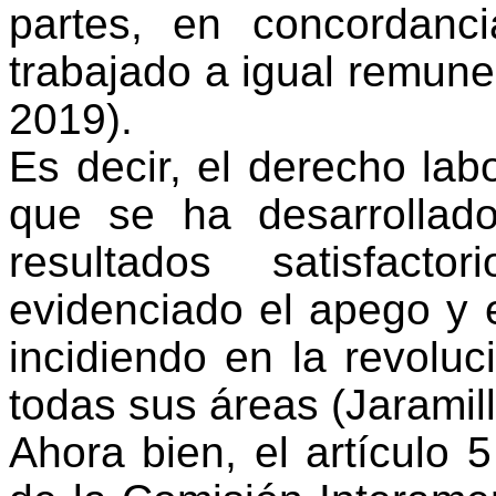
partes
,
en concordanci
trabajado a igual remun
2019).
E
s decir,
el derecho lab
que se ha desarrollad
resultados
satisfac
evidenciado
el apego y e
incidiendo en
la revoluc
todas sus áreas
(Jaramil
Ahora bien, el artículo 