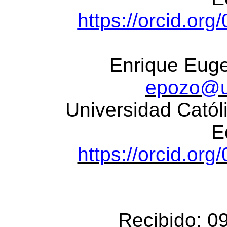
https://orcid.or
Enrique Eug
epozo@u
Universidad Cató
E
https://orcid.or
Recibido: 09