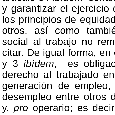
y garantizar el ejercicio
los principios
de
equida
otros,
así
como
tambi
social
al
trabajo no rem
citar
.
De igual forma
, en
y 3
ibídem
,
es obligac
derecho al trabajado e
generación de empleo,
desempleo entre otros
y,
pro
operario;
es deci