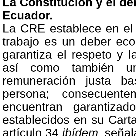
La Constitución y el der
Ecuador.
La CRE establece en
el
trabajo es un deber ec
garantiza
el respeto y l
así como también u
remuneración justa ba
persona
; consecuente
encuentran garantizado
establecidos en
su
Cart
artículo 34
ib
í
dem
señal