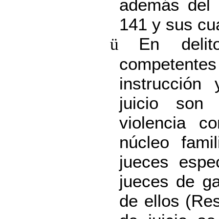
además del d
141 y sus cua
En delit
ü
competente
instrucción
juicio son
violencia c
núcleo fami
jueces espe
jueces de ga
de ellos
(Res