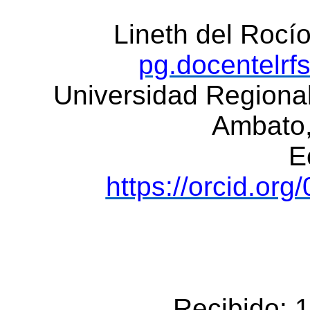
Lineth del Roc
pg.docentelr
Universidad Regiona
Ambato
E
https://orcid.or
Recibido: 