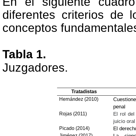
En el siguiente cuadr
diferentes criterios de 
conceptos fundamentales
Tabla 1.
Juzgadores.
Tratadistas
Cuestion
Hernández (2010)
penal
El rol de
Rojas (2011)
juicio ora
El derech
Picado (2014)
La cienc
Jiménez (2017)