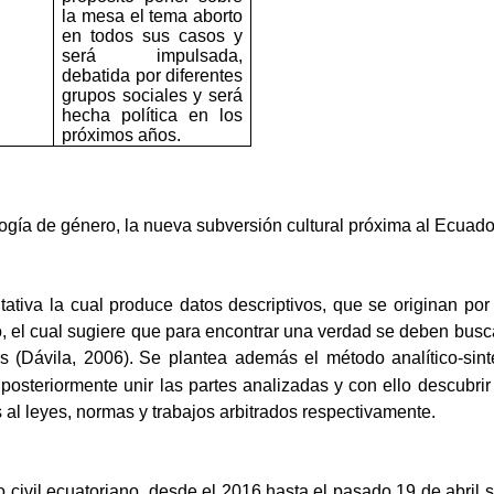
la mesa el tema aborto
en todos sus casos y
será impulsada,
debatida por diferentes
grupos sociales y será
hecha política en los
próximos años.
gía de género, la nueva subversión cultural próxima al Ecuador 
tativa la cual produce datos descriptivos, que se originan po
ivo, el cual sugiere que para encontrar una verdad se deben bu
s (Dávila, 2006).
Se plantea además el método analítico-sin
steriormente unir las partes analizadas y con ello descubrir 
 al leyes, normas y trabajos arbitrados respectivamente.
ro civil ecuatoriano, desde el 2016 hasta el pasado 19 de abril