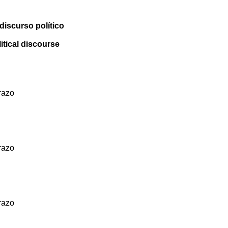
discurso político
itical discourse
razo
razo
razo