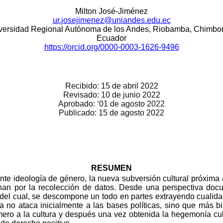
Milton José-Jiménez
ur.josejimenez@uniandes.edu.ec
versidad Regional Autónoma de los Andes, Riobamba, Chimbo
Ecuador
https://orcid.org/0000-0003-1626-9496
Recibido: 15 de abril 2022
Revisado: 10 de junio 2022
Aprobado: ‘01 de agosto 2022
Publicado: 15 de agosto 2022
RESUMEN
ente ideología de género, la nueva subversión cultural próxima 
ginan por la recolección de datos. Desde una perspectiva docu
o del cual, se descompone un todo en partes extrayendo cualida
ía no ataca inicialmente a las bases políticas, sino que más b
mero a la cultura y después una vez obtenida la hegemonía cult