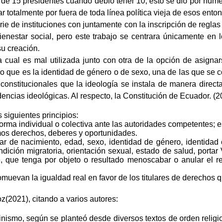
de 15 presidentes cuando debió tener 10, esto se dio por numero
r totalmente por fuera de toda línea política vieja de esos ento
rie de instituciones con juntamente con la inscripción de reg
ienestar social, pero este trabajo se centrara únicamente en l
su creación.
la cual es mal utilizada junto con otra de la opción de asign
e lo que es la identidad de género o de sexo, una de las que se
 constitucionales que la ideología se instala de manera directa
ncias ideológicas. Al respecto, la Constitución de Ecuador. (2
s siguientes principios:
forma individual o colectiva ante las autoridades competentes; 
mos derechos, deberes y oportunidades.
 de nacimiento, edad, sexo, identidad de género, identidad cultu
dición migratoria, orientación sexual, estado de salud, portar V
e, que tenga por objeto o resultado menoscabar o anular el r
muevan la igualdad real en favor de los titulares de derechos 
oz(2021), citando a varios autores:
inismo, según se planteó desde diversos textos de orden relig