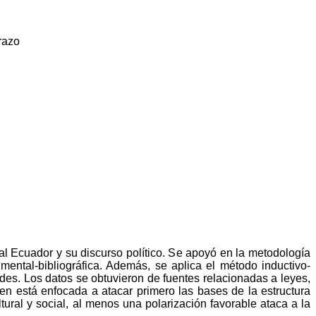
razo
al Ecuador y su discurso político.
S
e apoyó en la metodología
mental-bibliográfica. Además, se aplica el método inductivo-
des. Los datos se obtuvieron de fuentes relacionadas a leyes,
ien está enfocada a atacar primero las bases de la estructura
ural y social, al menos una polarización favorable ataca a la