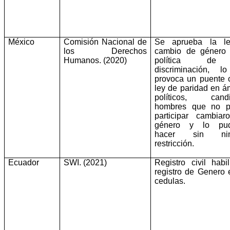
México
Comisión Nacional de
Se aprueba la l
los Derechos
cambio de género
Humanos. (2020)
política d
discriminación, l
provoca un puente 
ley de paridad en á
políticos, candi
hombres que no p
participar cambia
género y lo pud
hacer sin nin
restricción.
Ecuador
SWI. (2021)
Registro civil habil
registro de Genero 
cedulas.