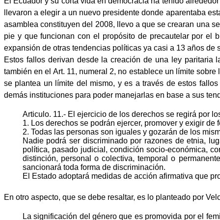
El Ecuador y su corta vida en democracia ha tenido alrededor 
llevaron a elegir a un nuevo presidente donde aparentaba esta
asamblea constituyen del 2008, llevo a que se crearan una se
pie y que funcionan con el propósito de precautelar por el b
expansión de otras tendencias políticas ya casi a 13 años de 
Estos fallos derivan desde la creación de una ley paritaria 
también en el Art. 11, numeral 2, no establece un límite sobr
se plantea un límite del mismo, y es a través de estos fallos
demás instituciones para poder manejarlas en base a sus tende
Articulo. 11
.
- El ejercicio de los derechos se regirá por lo
1. Los derechos se podrán ejercer, promover y exigir de 
2. Todas las personas son iguales y gozarán de los mis
Nadie podrá ser discriminado por razones de etnia, lugar
política, pasado judicial, condición socio-económica, con
distinción, personal o colectiva, temporal o permanent
sancionará toda forma de discriminación.
El Estado adoptará medidas de acción afirmativa que pro
En otro aspecto, que se debe resaltar, es lo planteado por Vel
La significación del género que es promovida por el fem