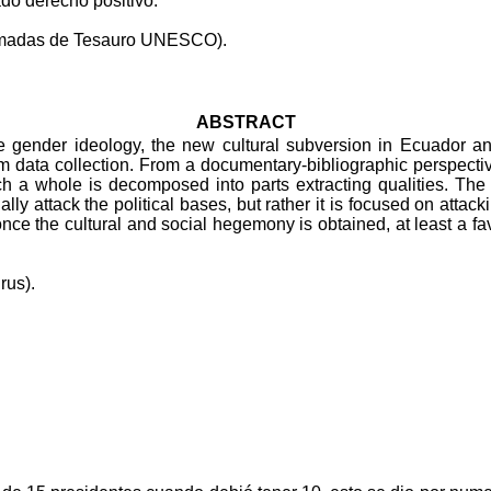
ado derecho positivo.
omadas de Tesauro UNESCO).
ABSTRACT
 gender ideology, the new cultural subversion in Ecuador and 
m data collection. From a documentary-bibliographic perspective
h a whole is decomposed into parts extracting qualities. The
ally attack the political bases, but rather it is focused on attack
en once the cultural and social hegemony is obtained, at least a f
rus).