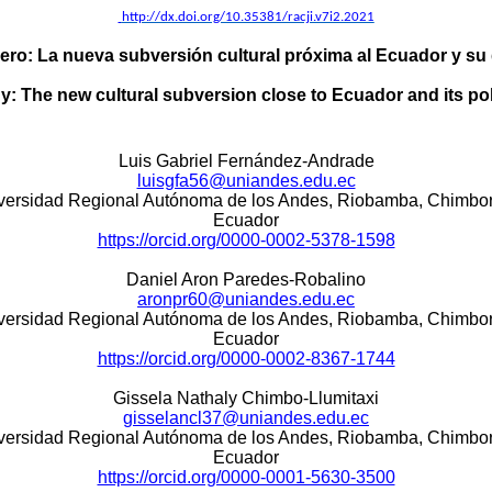
http://dx.doi.org/10.35381/racji.v7i2.2021
ero: La nueva subversión cultural próxima al Ecuador y su 
: The new cultural subversion close to Ecuador and its pol
Luis Gabriel Fernández-Andrade
luisgfa56@uniandes.edu.ec
versidad Regional Autónoma de los Andes, Riobamba, Chimbo
Ecuador
https://orcid.org/0000-0002-5378-1598
Daniel Aron Paredes-Robalino
aronpr60@uniandes.edu.ec
versidad Regional Autónoma de los Andes, Riobamba, Chimbo
Ecuador
https://orcid.org/0000-0002-8367-1744
Gissela Nathaly Chimbo-Llumitaxi
gisselancl37@uniandes.edu.ec
versidad Regional Autónoma de los Andes, Riobamba, Chimbo
Ecuador
https://orcid.org/0000-0001-5630-3500