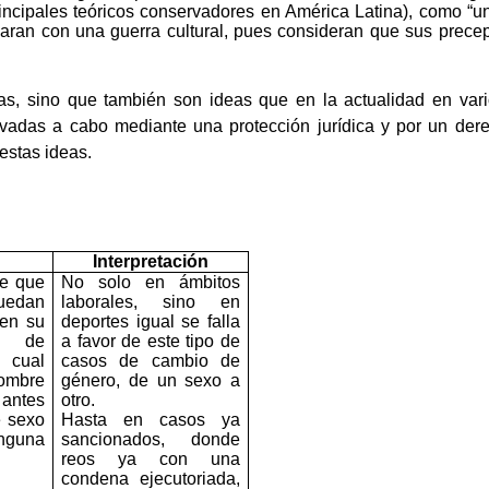
rincipales teóricos conservadores en América Latina), como “u
iparan con una guerra cultural, pues consideran que sus precep
as, sino que también son ideas que en la actualidad en vari
levadas a cabo mediante una protección jurídica y por un der
estas ideas.
Interpretación
de que
No solo en ámbitos
uedan
laborales, sino en
 en su
deportes igual se falla
 de
a favor de este tipo de
o cual
casos de cambio de
hombre
género, de un sexo a
antes
otro.
e sexo
Hasta en casos ya
nguna
sancionados, donde
reos ya con una
condena ejecutoriada,