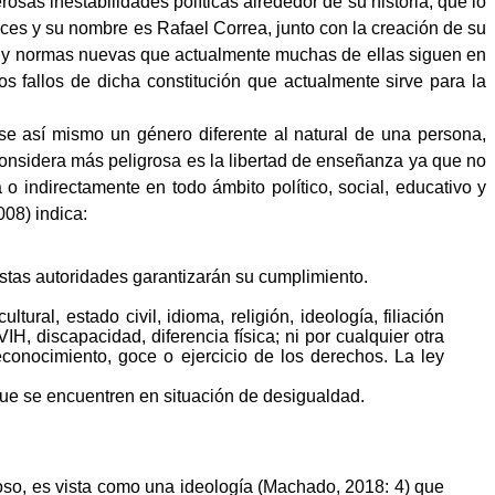
sas inestabilidades políticas alrededor de su historia, que lo
nces y su nombre es Rafael Correa, junto con la creación de su
las y normas nuevas que actualmente muchas de ellas siguen en
os fallos de dicha constitución que actualmente sirve para la
arse así mismo un género diferente al natural de una persona,
 considera más peligrosa es la libertad de enseñanza ya que no
 o indirectamente en todo ámbito político, social, educativo y
008) indica:
estas autoridades garantizarán su cumplimiento.
ral, estado civil, idioma, religión, ideología, filiación
IH, discapacidad, diferencia física; ni por cualquier otra
econocimiento, goce o ejercicio de los derechos. La ley
que se encuentren en situación de desigualdad.
ioso, es vista como una ideología (Machado, 2018: 4) que