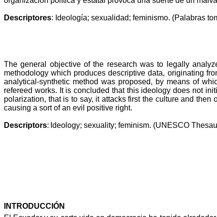
organización política y estatal provoca una suerte de un malv
Descriptores
: Ideología; sexualidad; feminismo.
(Palabras t
The general objective of the research was to legally analyze
methodology which produces descriptive data, originating fro
analytical-synthetic method was proposed, by means of whic
refereed works. It is concluded that this ideology does not initi
polarization, that is to say, it attacks first the culture and th
causing a sort of an evil positive right.
Descriptors
:
Ideology; sexuality; feminism. (UNESCO Thesau
INTRODUCCIÓN