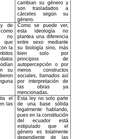
cambian su género y
son trasladados a
cárceles según su
género.
ey de
Como se puede ver,
 como
esta ideología no
e no
plantea una diferencia
o que
entre sexo mediante
con la
su biología sino, más
mbitos
bien solo por
datos
principios de
odían
autopercepción o por
ron su
meros constructos
ieron
sociales, llamados así
guna
por interpretación de
las obras ya
mencionadas.
ita el
Esta ley no solo parte
en las
de una base sólida
legalmente hablando,
pues en la constitución
del ecuador está
estipulado que el
género es totalmente
dependiente de las